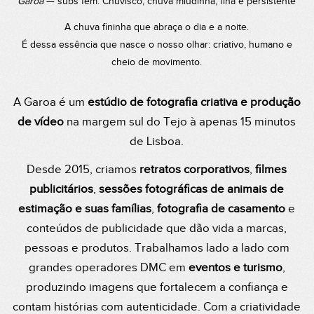
Garoa
— subs fem. Chuvisco; chuva miudinha, fina e persistente
A chuva fininha que abraça o dia e a noite.
É dessa essência que nasce o nosso olhar: criativo, humano e
cheio de movimento.
A Garoa é um
estúdio de fotografia criativa e produção
de vídeo
na margem sul do Tejo à apenas 15 minutos
de Lisboa.
Desde 2015, criamos
retratos corporativos
,
filmes
publicitários
,
sessões fotográficas de animais de
estimação e suas famílias
,
fotografia de casamento
e
conteúdos de publicidade que dão vida a marcas,
pessoas e produtos. Trabalhamos lado a lado com
grandes operadores DMC em
eventos e turismo
,
produzindo imagens que fortalecem a confiança e
contam histórias com autenticidade. Com a criatividade