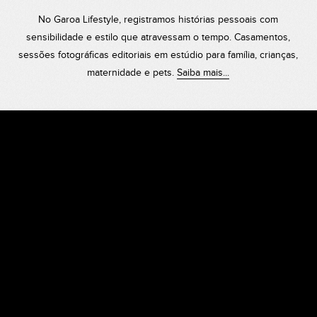
No Garoa Lifestyle, registramos histórias pessoais com
sensibilidade e estilo que atravessam o tempo. Casamentos,
sessões fotográficas editoriais em estúdio para família, crianças,
maternidade e pets.
Saiba mais...
O ESTÚDIO
O nosso estúdio foi criado para que se sinta em
casa enquanto vive uma experiência única. Aqui,
encontra privacidade, ar condicionado, café
sempre à disposição, casa de banho e toda a
comodidade que precisa. Dispomos ainda de